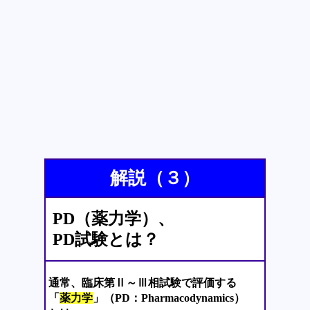
解説（３）
PD（薬力学）、
PD試験とは？
通常、臨床第Ⅱ～Ⅲ相試験で評価する
「
薬力学
」（PD：Pharmacodynamics）