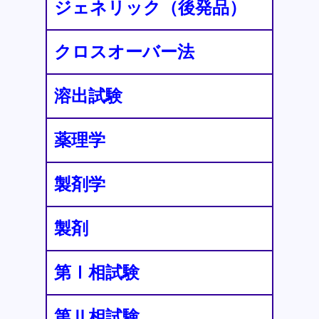
ジェネリック（後発品）
クロスオーバー法
溶出試験
薬理学
製剤学
製剤
第Ⅰ相試験
第Ⅱ相試験