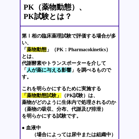
PK（薬物動態）、
PK試験とは？
第Ⅰ相の臨床薬理試験で評価する場合が多
い、
「
薬物動態
」（PK：Pharmacokinetics）
とは、
代謝酵素やトランスポーターを介して
「
人が薬に与える影響
」を調べるもので
す。
これを明らかにするために実施する
「薬物動態試験」
（PK試験）は、
薬物がどのように生体内で処理されるのか
（薬物の吸収、分布、代謝及び排泄）
を明らかにする試験です。
● 血液中
（場合によっては尿中または組織中）