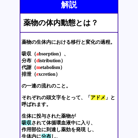
解説
薬物の体内動態とは？
薬物の生体内における移行と変化の過程。
吸収（
a
bsorption）、
分布（
d
istribution）
代謝（
m
etabolism）
排泄（
e
xcretion）
の一連の流れのこと。
それぞれの頭文字をとって、「
アドメ
」と
呼ばれます。
生体に投与された薬物が
吸収
されて体循環血液中に入り、
作用部位に到達し薬効を発現 し、
生体内に
分布
し、