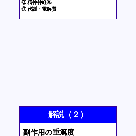
⑧ 精神神経系
⑨ 代謝・電解質
解説（２）
副作用の重篤度