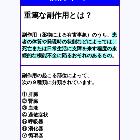
重篤な副作用とは？
副作用（薬物による有害事象）のうち、
患
者の体質や発現時の状態などによっては、
死亡または日常生活に支障を来す程度の永
続的な機能不全に陥るおそれのあるもの
。
副作用の起こる部位によって、
次の９種類に分類されています。
① 肝臓
② 腎臓
③ 血液
④ 過敏症状
⑤ 呼吸器
⑥ 消化器
⑦ 循環器