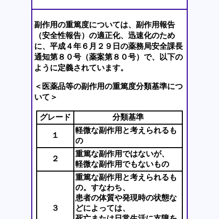
副作用の重篤度については、副作用報告
（安全性報告）の適正化、迅速化のため
に、平成４年６月２９日の薬務局安全課長
通知第８０号（薬案第８０号）で、以下の
ように定義されています。
＜医薬品等の副作用の重篤度分類基準につ
いて＞
グレード
分類基準
軽微な副作用と考えられるも
１
の
重篤な副作用ではないが、
２
軽微な副作用でもないもの
重篤な副作用と考えられるも
の。すなわち、
患者の体質や発現時の状態な
３
どによっては、
死亡または日常生活に支障を