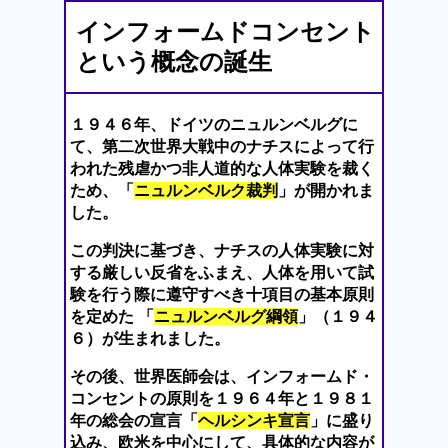
インフォームドコンセント
という概念の誕生
１９４６年、ドイツのニュルンベルグに
て、第二次世界大戦中のナチスによって行
われた残虐かつ非人道的な人体実験を裁く
ため、「
ニュルンベルク裁判
」が開かれま
した。
この判決に基づき、ナチスの人体実験に対
する厳しい反省をふまえ、人体を用いて試
験を行う際に遵守すべき十項目の基本原則
を定めた 「
ニュルンベルグ綱領
」（１９４
６）が生まれました。
その後、世界医師会は、インフォームド・
コンセントの原則を１９６４年と１９８１
年の総会の宣言「
ヘルシンキ宣言
」に盛り
込み、欧米を中心にして、具体的な内容が