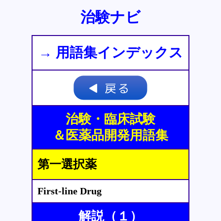
治験ナビ
→ 用語集インデックス
治験・臨床試験
＆医薬品開発用語集
第一選択薬
First-line Drug
解説（１）