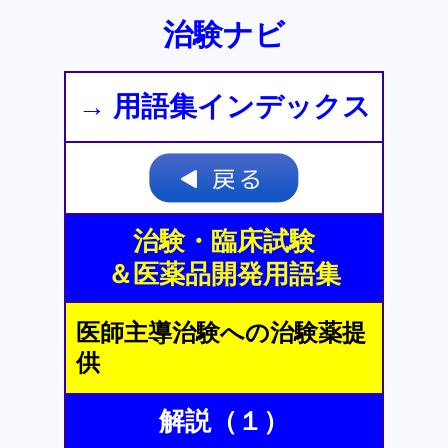
治験ナビ
→ 用語集インデックス
治験・臨床試験
＆医薬品開発用語集
医師主導治験への治験薬提
供
解説（１）