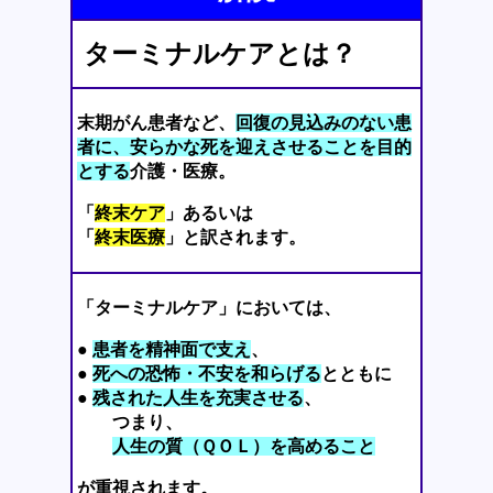
ターミナルケアとは？
末期がん患者など、
回復の見込みのない患
者に、安らかな死を迎えさせることを目的
とする
介護・医療。
「
終末ケア
」あるいは
「
終末医療
」と訳されます。
「ターミナルケア」においては、
●
患者を精神面で支え
、
●
死への恐怖・不安を和らげる
とともに
●
残された人生を充実させる
、
つまり、
人生の質（ＱＯＬ）を高めること
が重視されます。