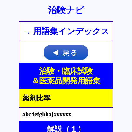
治験ナビ
→ 用語集インデックス
治験・臨床試験
＆医薬品開発用語集
薬剤比率
abcdefghhajxxxxxx
解説（１）