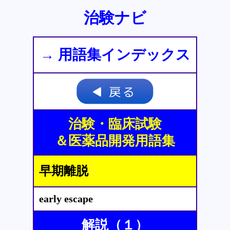
治験ナビ
→ 用語集インデックス
治験・臨床試験
＆医薬品開発用語集
早期離脱
early escape
解説（１）