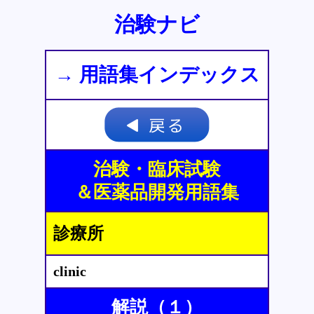
治験ナビ
→ 用語集インデックス
治験・臨床試験
＆医薬品開発用語集
診療所
clinic
解説（１）