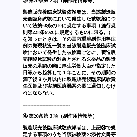
③ 第20条第２項（副作用情報等）
製造販売後臨床試験依頼者は、当該製造販
売後臨床試験において発生した被験薬につ
いて法第68条の10に規定する事項（施行規
則第228条の20に規定するものに限る。）
を知ったときは、その国内重篤副作用等症
例の発現状況一覧を当該製造販売後臨床試
験において発生した被験薬ごとに、製造販
売後臨床試験の対象とされる医薬品の製造
販売の承認の際に厚生労働大臣が指定した
日等から起算して１年ごとに、その期間の
満了後３か月以内に製造販売後臨床試験責
任医師及び実施医療機関の長に通知しなけ
ればならない。
-------------------------------
④ 第20条第３項（副作用情報等）
製造販売後臨床試験依頼者は、上記③で規
定する事項のうち当該被験薬の添付文書等