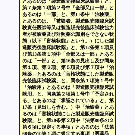
とあるのは「製造販売後臨床試験薬」と、
第７条第１項第２号中「全部又は一部」と
あるのは「一部」と、第11条中「治験薬」
とあるのは、「被験者、製造販売後臨床試
験責任医師等又は製造販売後臨床試験協力
者が被験薬及び対照薬の識別をできない状
態（以下「盲検状態」という。）にした製
造販売後臨床試験薬」と、第12条第１項及
び第13条第１項中「全部又は一部」とある
のは「一部」と、第16条の見出し及び同条
第１項、第２項、第５項及び第７項中「治
験薬」とあるのは「盲検状態にした製造販
売後臨床試験薬」と、同条第１項第１号中
「治験用」とあるのは「製造販売後臨床試
験用」と、同条第２項第１号中「予定され
る」とあるのは「承認されている」と、第
17条（見出しを含む。）中「治験薬」とあ
るのは「盲検状態にした製造販売後臨床試
験薬」と、第20条第２項中「法第80条の２
第６項に規定する事項」とあるのは「法第
68条の10第１項に規定する事項（医薬品、