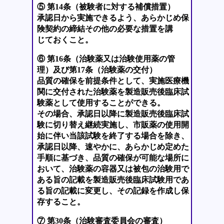
⑤ 第14条（被験者に対する補償措置）
承認日から実施できるよう、あらかじめ保
険契約の締結その他の必要な措置を講
じておくこと。
⑥ 第16条（治験薬又は治験使用薬の管
理）及び第17条（治験薬の交付）
品質の確保を前提条件として、実施医療機
関に交付された治験薬を製造販売後臨床試
験薬として使用することができる。
その場合、承認日以降に製造販売後臨床試
験に切り替え継続実施し、市販薬の使用開
始に伴い当該試験を終了する場合を除き、
承認日以降、速やかに、あらかじめ定めた
手順に基づき、品質の確保が可能な場所に
おいて、治験薬の容器又は被包の治験用で
ある旨の記載を製造販売後臨床試験用であ
る旨の記載に変更し、その記録を作成し保
存すること。
⑦ 第30条（治験審査委員会の審査）