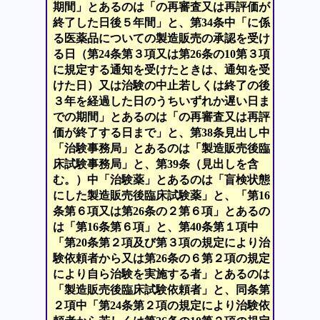
期間」とあるのは「の再審査又は再評価が
終了した日後５年間」と、第34条中「に係
る医薬品についての製造販売の承認を受け
る日（第24条第３項又は第26条の10第３項
に規定する通知を受けたときは、通知を受
けた日）又は治験の中止若しくは終了の後
３年を経過した日のうちいずれか遅い日ま
での期間」とあるのは「の再審査又は再評
価が終了する日まで」と、第38条見出し中
「治験事務局」とあるのは「製造販売後臨
床試験事務局」と、第39条（見出しを含
む。）中「治験薬」とあるのは「盲検状態
にした製造販売後臨床試験薬」と、「第16
条第６項又は第26条の２第６項」とあるの
は「第16条第６項」と、第40条第１項中
「第20条第２項及び第３項の規定により治
験依頼者から又は第26条の６第２項の規定
により自ら治験を実施する者」とあるのは
「製造販売後臨床試験依頼者」と、同条第
２項中「第24条第２項の規定により治験依