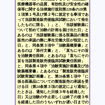
医療機器等の品質、有効性及び安全性の確
保等に関する法律施行規則第228条の20第
１項第１号及び第２号に規定する事項であ
って当該製造販売後臨床試験において発生
したものに限る。）」と、「当該被験薬に
ついて初めて治験の計画を届け出た日」と
あるのは「当該被験薬に係る医薬品の製造
販売の承認の際に厚生労働大臣が指定した
日」と、同条第３項中「治験薬概要書」と
あるのは「添付文書」と、「直ちにその旨
を治験責任医師」とあるのは「直ちにその
旨を当該製造販売後臨床試験責任医師」
と、同条第４項中「治験実施計画書及び治
験薬概要書」とあるのは「製造販売後臨床
試験実施計画書」と、第26条第１項中「に
係る医薬品についての製造販売の承認を受
ける日（第24条第３項の規定により通知し
たときは、通知した日後３年を経過した
日）又は治験の中止若しくは終了の後３年
を経過した日のうちいずれか遅い日までの