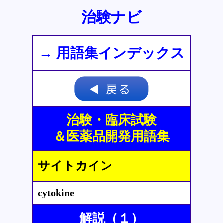
治験ナビ
→ 用語集インデックス
治験・臨床試験
＆医薬品開発用語集
サイトカイン
cytokine
解説（１）